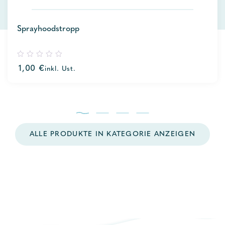
Sprayhoodstropp
0
1,00
€
inkl. Ust.
out
of
5
ALLE PRODUKTE IN KATEGORIE ANZEIGEN