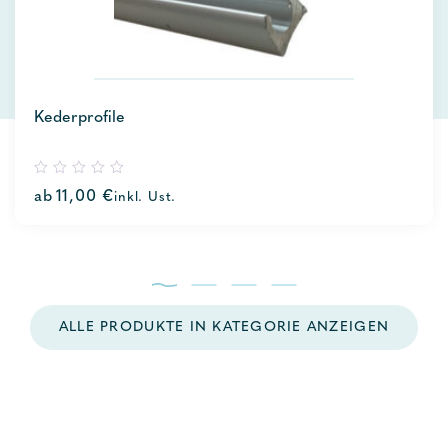
Kederprofile
0
ab
11,00
€
inkl. Ust.
out
of
5
ALLE PRODUKTE IN KATEGORIE ANZEIGEN