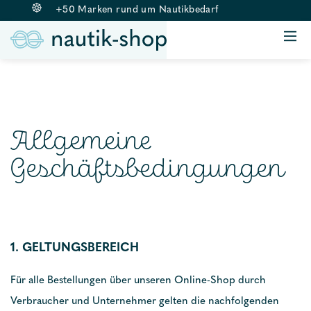
+50 Marken rund um Nautikbedarf
ANKERN & BELEGEN
BOJE & FENDER
Springe
RETTUNGSWESTEN
zum
BEKLEIDUNG
Inhalt
AUSSENBORDMOTOREN
Allgemeine
ZUBEHÖR
Geschäftsbedingungen
1. GELTUNGSBEREICH
Für alle Bestellungen über unseren Online-Shop durch
Verbraucher und Unternehmer gelten die nachfolgenden