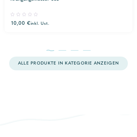
0
10,00
€
inkl. Ust.
out
of
5
ALLE PRODUKTE IN KATEGORIE ANZEIGEN