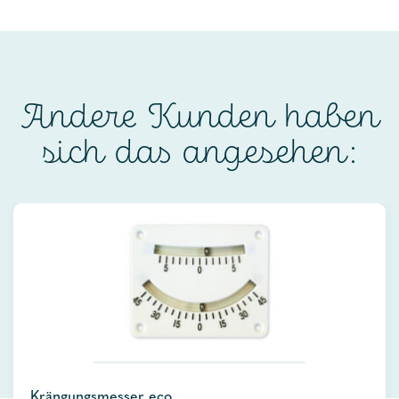
Andere Kunden haben
sich das angesehen:
Krängungsmesser eco