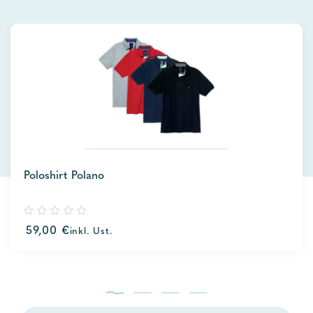
Poloshirt Polano
0
59,00
€
inkl. Ust.
out
of
5