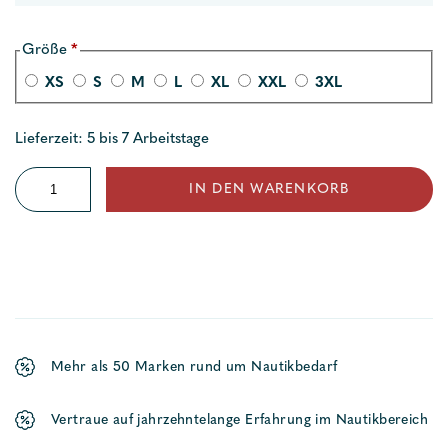
Größe
*
XS
S
M
L
XL
XXL
3XL
Lieferzeit: 5 bis 7 Arbeitstage
Crew
IN DEN WARENKORB
Tec
Herrenhose
Menge
Mehr als 50 Marken rund um Nautikbedarf
Vertraue auf jahrzehntelange Erfahrung im Nautikbereich