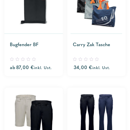
Bugfender BF
Carry Zak Tasche
0
0
ab
87,00
€
34,00
€
inkl. Ust.
inkl. Ust.
out
out
of
of
5
5