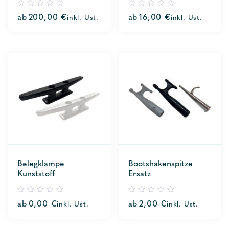
0
0
ab
200,00
€
ab
16,00
€
inkl. Ust.
inkl. Ust.
out
out
of
of
5
5
Belegklampe
Bootshakenspitze
Kunststoff
Ersatz
0
0
ab
0,00
€
ab
2,00
€
inkl. Ust.
inkl. Ust.
out
out
of
of
5
5