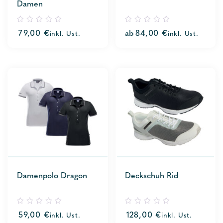
Damen
0
0
79,00
€
ab
84,00
€
inkl. Ust.
inkl. Ust.
out
out
of
of
5
5
Damenpolo Dragon
Deckschuh Rid
0
0
59,00
€
128,00
€
inkl. Ust.
inkl. Ust.
out
out