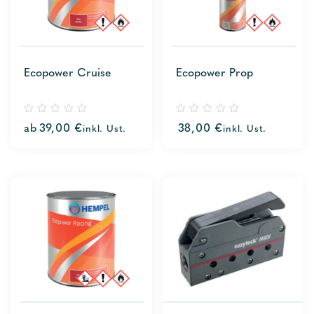
Ecopower Cruise
Ecopower Prop
0
0
ab
39,00
€
38,00
€
inkl. Ust.
inkl. Ust.
out
out
of
of
5
5