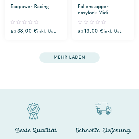
Ecopower Racing
Fallenstopper
easylock Midi
0
0
ab
38,00
€
ab
13,00
€
inkl. Ust.
inkl. Ust.
out
out
of
of
5
5
MEHR LADEN
Beste Qualität
Schnelle Lieferung