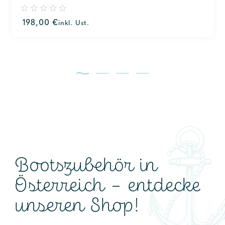
0
198,00
€
inkl. Ust.
out
of
5
Bootszubehör in
Österreich – entdecke
unseren Shop!