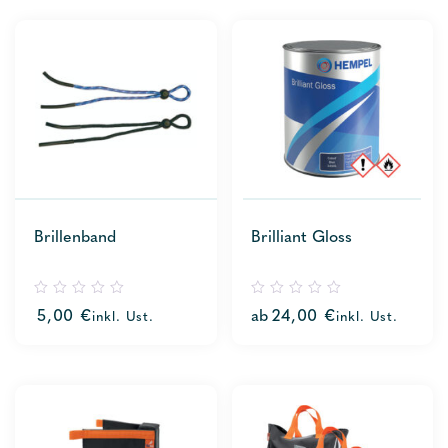
Brillenband
Brilliant Gloss
0
0
5,00
€
ab
24,00
€
inkl. Ust.
inkl. Ust.
out
out
of
of
5
5