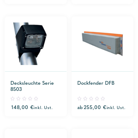
of
of
5
5
Decksleuchte Serie
Dockfender DFB
8503
0
0
148,00
€
ab
255,00
€
inkl. Ust.
inkl. Ust.
out
out
of
of
5
5