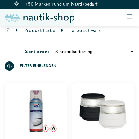
+50 Marken rund um Nautikbedarf
ANKERN & BELEGEN
BOJE & FENDER
Springe
Produkt Farbe
Farbe schwarz
RETTUNGSWESTEN
zum
BEKLEIDUNG
Inhalt
AUSSENBORDMOTOREN
Sortieren:
ZUBEHÖR
FILTER EINBLENDEN