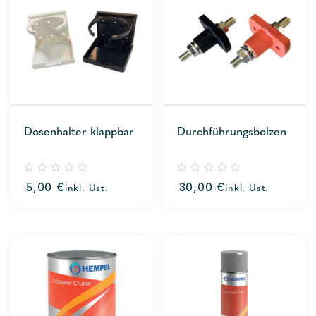
Dosenhalter klappbar
Durchführungsbolzen
0
0
5,00
€
30,00
€
inkl. Ust.
inkl. Ust.
out
out
of
of
5
5