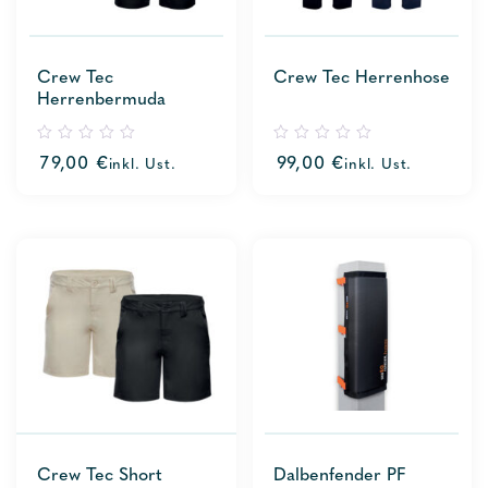
Crew Tec
Crew Tec Herrenhose
Herrenbermuda
0
0
79,00
€
99,00
€
inkl. Ust.
inkl. Ust.
out
out
of
of
5
5
Crew Tec Short
Dalbenfender PF