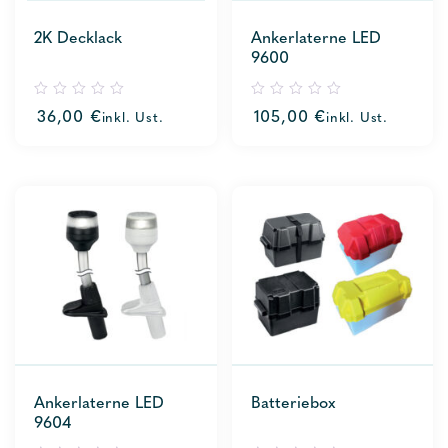
2K Decklack
Ankerlaterne LED
9600
0
0
36,00
€
105,00
€
inkl. Ust.
inkl. Ust.
out
out
of
of
5
5
Ankerlaterne LED
Batteriebox
9604