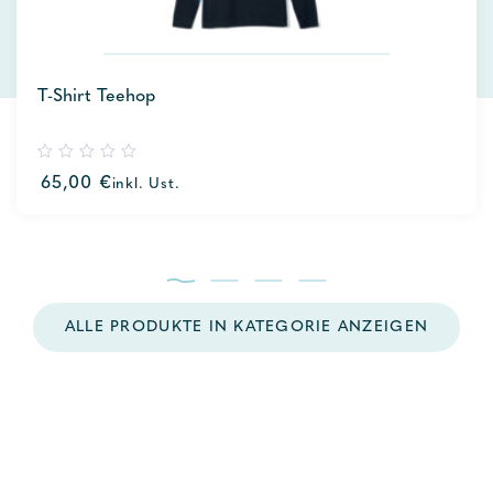
T-Shirt Teehop
0
65,00
€
inkl. Ust.
out
of
5
ALLE PRODUKTE IN KATEGORIE ANZEIGEN