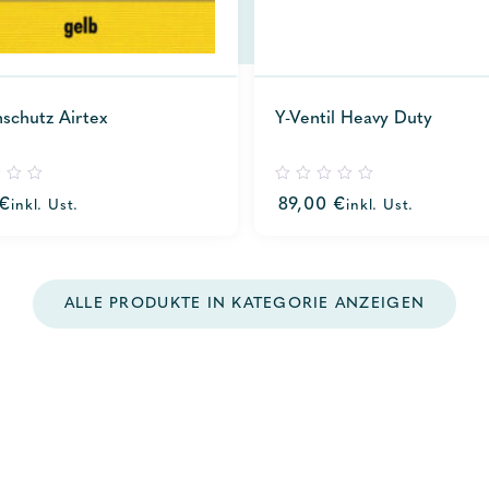
schutz Airtex
Y-Ventil Heavy Duty
0
€
89,00
€
inkl. Ust.
inkl. Ust.
out
of
5
ALLE PRODUKTE IN KATEGORIE ANZEIGEN