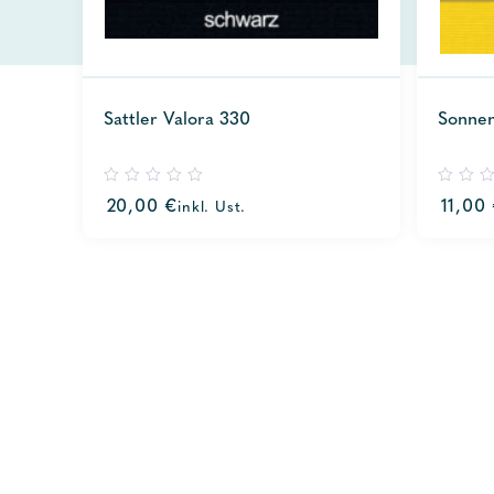
Sattler Valora 330
Sonnen
0
0
20,00
€
11,00
inkl. Ust.
out
out
of
of
5
5