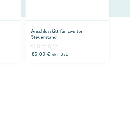
Anschlusskitt für zweiten
Steuerstand
0
85,00
€
inkl. Ust.
out
of
5