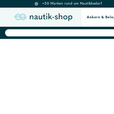
+50 Marken rund um Nautikbedarf
Ankern & Bele
Springe
Products
search
zum
Inhalt