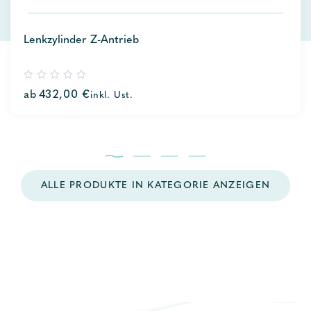
Lenkzylinder Z-Antrieb
0
ab
432,00
€
inkl. Ust.
out
of
5
ALLE PRODUKTE IN KATEGORIE ANZEIGEN