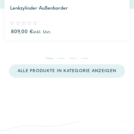
Lenkzylinder Außenborder
0
809,00
€
inkl. Ust.
out
of
5
ALLE PRODUKTE IN KATEGORIE ANZEIGEN