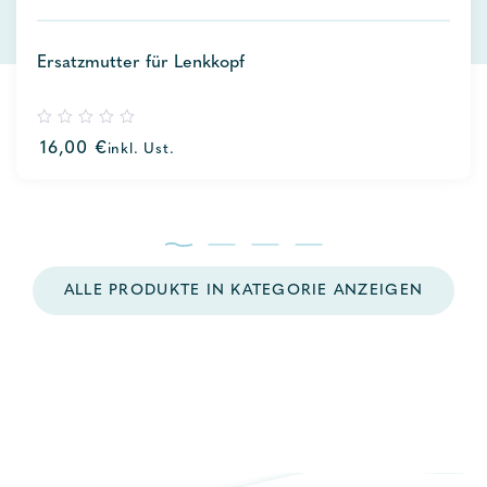
Ersatzmutter für Lenkkopf
0
16,00
€
inkl. Ust.
out
of
5
ALLE PRODUKTE IN KATEGORIE ANZEIGEN