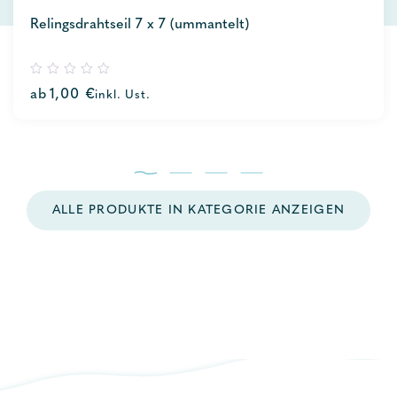
Relingsdrahtseil 7 x 7 (ummantelt)
0
ab
1,00
€
inkl. Ust.
out
of
5
ALLE PRODUKTE IN KATEGORIE ANZEIGEN