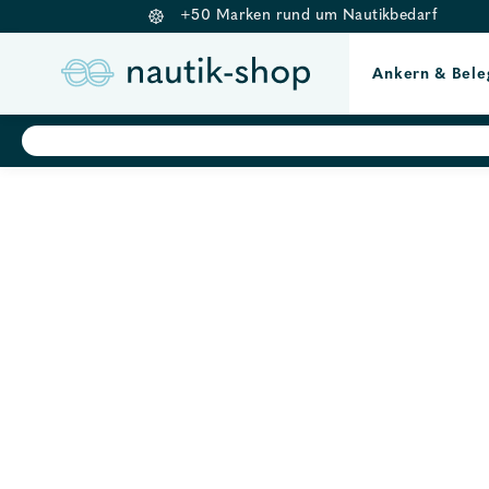
+50 Marken rund um Nautikbedarf
Ankern & Bele
Springe
Products
search
zum
Inhalt