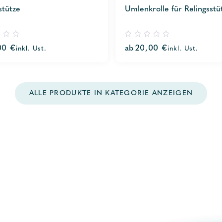
stütze
Umlenkrolle für Relingsstü
0
00
€
ab
20,00
€
inkl. Ust.
inkl. Ust.
out
of
5
ALLE PRODUKTE IN KATEGORIE ANZEIGEN