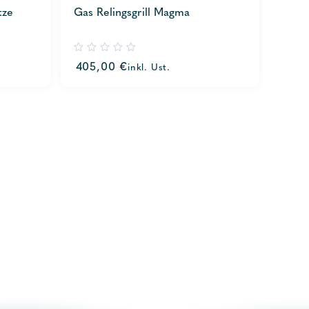
tze
Gas Relingsgrill Magma
0
405,00
€
inkl. Ust.
out
of
5