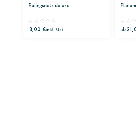
Relingsnetz deluxe
Planen
0
0
8,00
€
ab
21,
inkl. Ust.
out
out
of
of
5
5