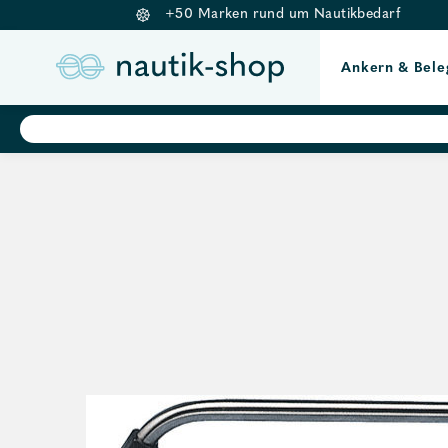
+50 Marken rund um Nautikbedarf
Ankern & Bele
Springe
Products
search
zum
Inhalt