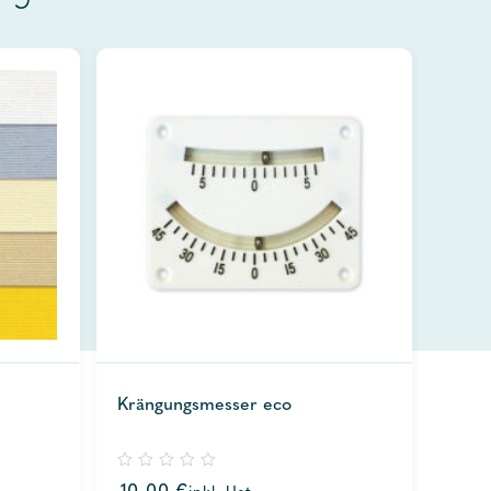
Krängungsmesser eco
0