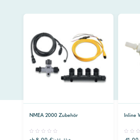
NMEA 2000 Zubehör
Inline 
0
0