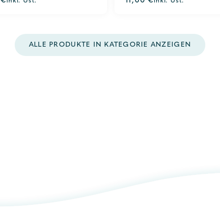
0
€
11,00
€
inkl. Ust.
inkl. Ust.
out
of
5
ALLE PRODUKTE IN KATEGORIE ANZEIGEN