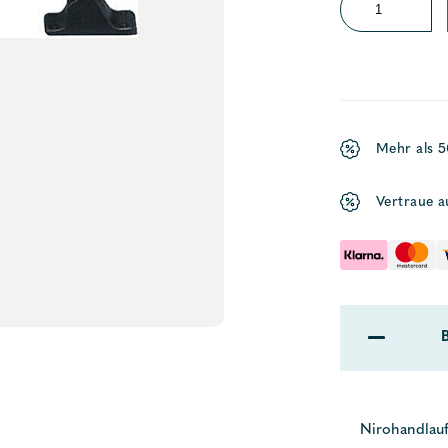
Handlauf
Niro
gerade
Menge
Mehr als 
Vertraue a
Nirohandlauf