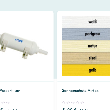
Wasserfilter
Sonnenschutz Airtex
0