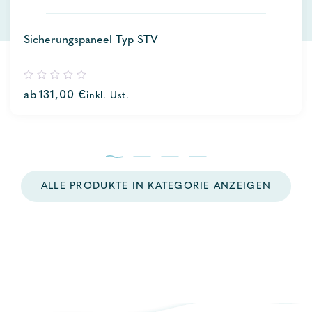
Sicherungspaneel Typ STV
0
ab
131,00
€
inkl. Ust.
out
of
5
ALLE PRODUKTE IN KATEGORIE ANZEIGEN