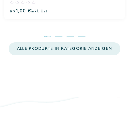
0
ab
1,00
€
inkl. Ust.
out
of
5
ALLE PRODUKTE IN KATEGORIE ANZEIGEN