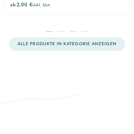
0
ab
2,00
€
inkl. Ust.
out
of
5
ALLE PRODUKTE IN KATEGORIE ANZEIGEN