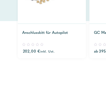
Anschlusskitt für Autopilot
GC Ma
0
0
202,00
€
ab
39
inkl. Ust.
out
out
of
of
5
5