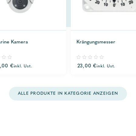
rine Kamera
Krängungsmesser
0
5,00
€
23,00
€
inkl. Ust.
inkl. Ust.
out
of
5
ALLE PRODUKTE IN KATEGORIE ANZEIGEN