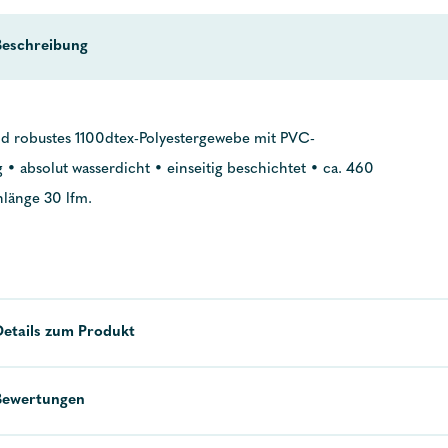
Beschreibung
nd robustes 1100dtex-Polyestergewebe mit PVC-
 • absolut wasserdicht • einseitig beschichtet • ca. 460
nlänge 30 lfm.
Details zum Produkt
Bewertungen