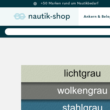
+50 Marken rund um Nautikbedarf
Ankern & Bele
Springe
Products
search
zum
Inhalt