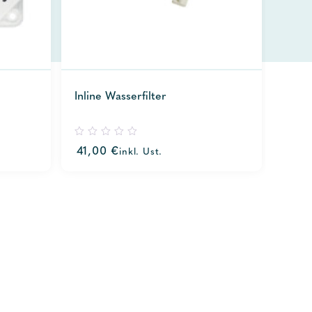
Inline Wasserfilter
0
41,00
€
inkl. Ust.
out
of
5