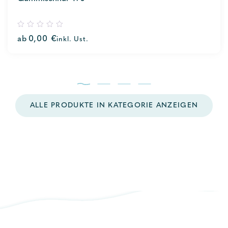
0
ab
0,00
€
inkl. Ust.
out
of
5
ALLE PRODUKTE IN KATEGORIE ANZEIGEN