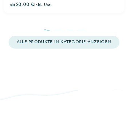
0
ab
20,00
€
inkl. Ust.
out
of
5
ALLE PRODUKTE IN KATEGORIE ANZEIGEN