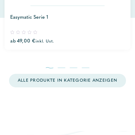
Easymatic Serie 1
0
ab
49,00
€
inkl. Ust.
out
of
5
ALLE PRODUKTE IN KATEGORIE ANZEIGEN