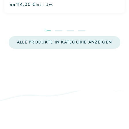
0
ab
114,00
€
inkl. Ust.
out
of
5
ALLE PRODUKTE IN KATEGORIE ANZEIGEN