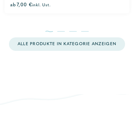
0
ab
7,00
€
inkl. Ust.
out
of
5
ALLE PRODUKTE IN KATEGORIE ANZEIGEN