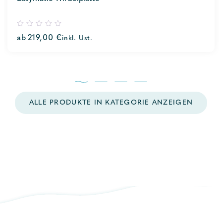
0
ab
219,00
€
inkl. Ust.
out
of
5
ALLE PRODUKTE IN KATEGORIE ANZEIGEN