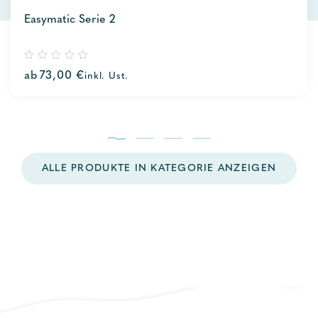
Easymatic Serie 2
0
ab
73,00
€
inkl. Ust.
out
of
5
ALLE PRODUKTE IN KATEGORIE ANZEIGEN