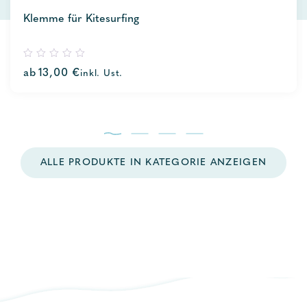
Klemme für Kitesurfing
0
ab
13,00
€
inkl. Ust.
out
of
5
ALLE PRODUKTE IN KATEGORIE ANZEIGEN