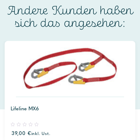
Andere Kunden haben
sich das angesehen:
Lifeline MX6
0
39,00
€
inkl. Ust.
out
of