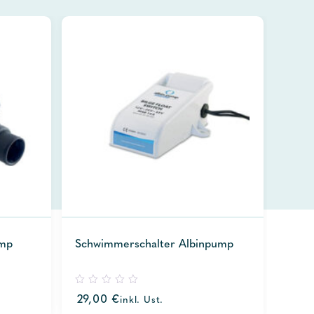
ump
Schwimmerschalter Albinpump
0
29,00
€
inkl. Ust.
out
of