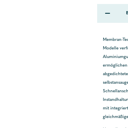
Membran-Tech
Modelle ver
Aluminiumgus
ermöglichen •
abgedichtete
selbstansaug
Schnellansch
Instandhaltu
mit integrie
gleichmäßige