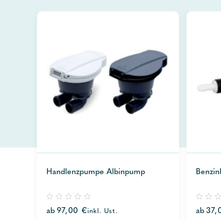
Handlenzpumpe Albinpump
Benzin
0
0
ab
97,00
€
ab
37,
inkl. Ust.
out
out
of
of