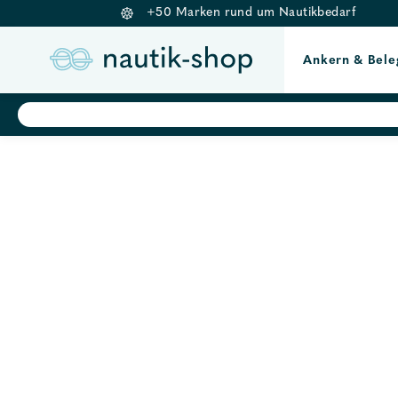
+50 Marken rund um Nautikbedarf
Ankern & Bele
Springe
Products
search
zum
Inhalt