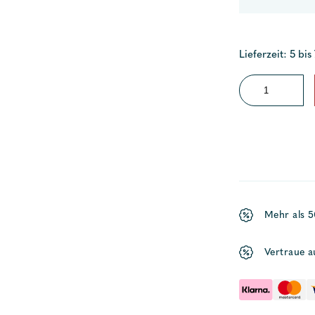
Lieferzeit: 5 bis
Druckwasserpu
Par-
Max
HD
Menge
Mehr als 
Vertraue a