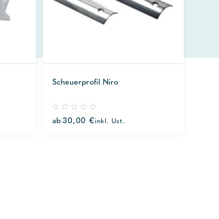
Scheuerprofil Niro
0
ab
30,00
€
inkl. Ust.
out
of
5