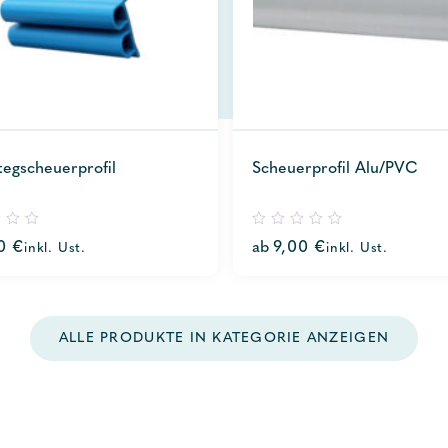
tegscheuerprofil
Scheuerprofil Alu/PVC
0
00
€
ab
9,00
€
inkl. Ust.
inkl. Ust.
out
of
5
ALLE PRODUKTE IN KATEGORIE ANZEIGEN