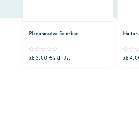
Planenstütze fixierbar
Halter
0
0
ab
3,00
€
ab
4,
inkl. Ust.
out
out
of
of
5
5