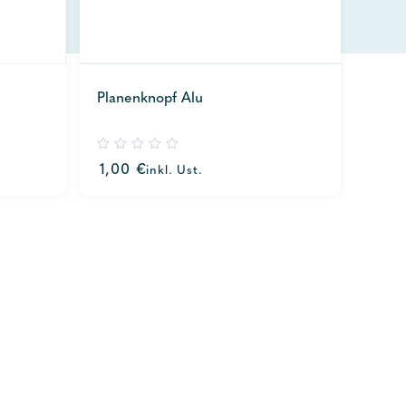
Planenknopf Alu
0
1,00
€
inkl. Ust.
out
of
5