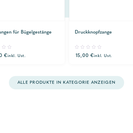
ungen für Bügelgestänge
Druckknopfzange
0
00
€
15,00
€
inkl. Ust.
inkl. Ust.
out
of
5
ALLE PRODUKTE IN KATEGORIE ANZEIGEN