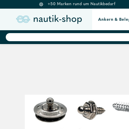
+50 Marken rund um Nautikbedarf
Ankern & Bele
Springe
Products
search
zum
Inhalt