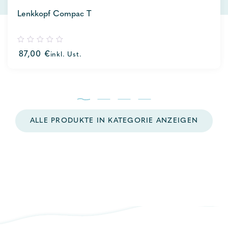
Lenkkopf Compac T
0
87,00
€
inkl. Ust.
out
of
5
ALLE PRODUKTE IN KATEGORIE ANZEIGEN