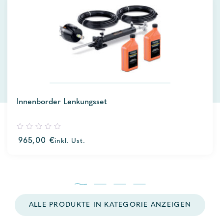
Innenborder Lenkungsset
0
965,00
€
inkl. Ust.
out
of
5
ALLE PRODUKTE IN KATEGORIE ANZEIGEN