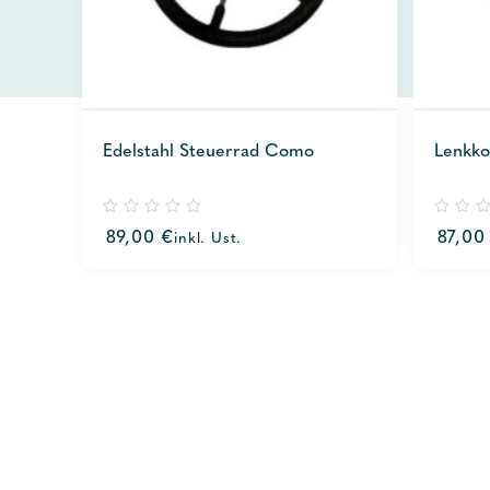
Edelstahl Steuerrad Como
Lenkk
0
0
89,00
€
87,0
inkl. Ust.
out
out
of
of
5
5