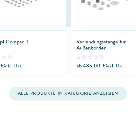
opf Compac T
Verbindungsstange für
Außenborder
0
0
€
ab
485,00
€
inkl. Ust.
inkl. Ust.
out
of
5
ALLE PRODUKTE IN KATEGORIE ANZEIGEN