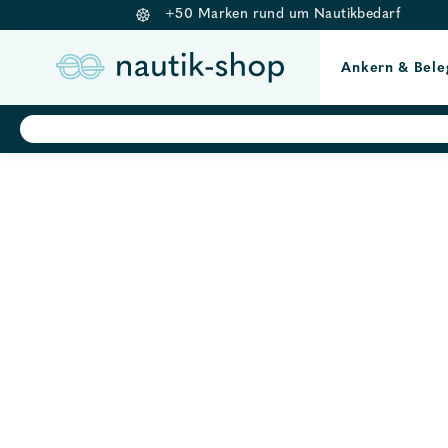
+50 Marken rund um Nautikbedarf
Ankern & Bele
Springe
Products
search
zum
Inhalt