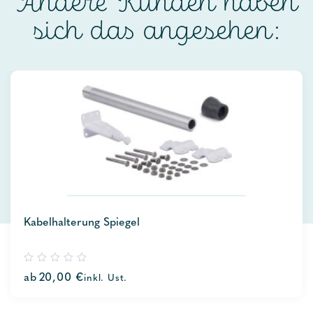
Andere Kunden haben
sich das angesehen:
Kabelhalterung Spiegel
0
ab
20,00
€
inkl. Ust.
out
of
5