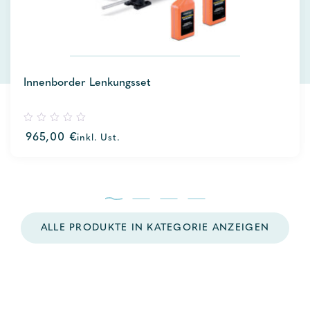
Innenborder Lenkungsset
0
965,00
€
inkl. Ust.
out
of
5
ALLE PRODUKTE IN KATEGORIE ANZEIGEN