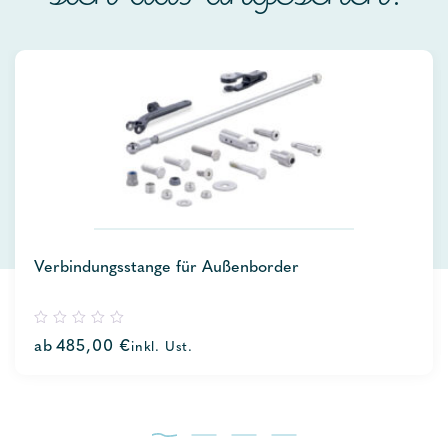
Verbindungsstange für Außenborder
0
ab
485,00
€
inkl. Ust.
out
of
5