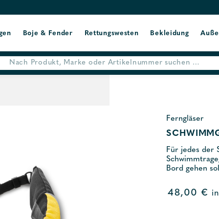
gen
Boje & Fender
Rettungswesten
Bekleidung
Auße
Ferngläser
SCHWIMMGU
Für jedes der 
Schwimmtragegu
Bord gehen sol
48,00
€
i