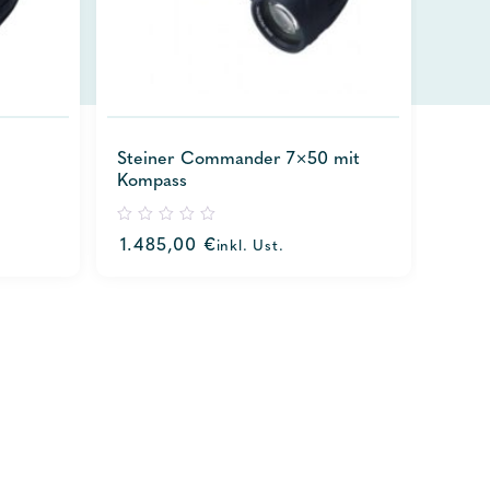
Steiner Commander 7×50 mit
Kompass
0
1.485,00
€
inkl. Ust.
out
of
5