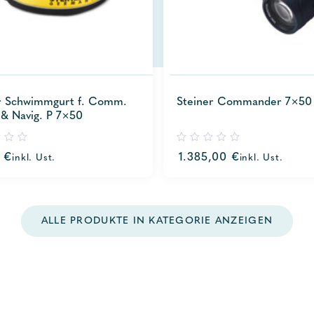
r Schwimmgurt f. Comm.
Steiner Commander 7×50
 & Navig. P 7×50
0
0
€
1.385,00
€
inkl. Ust.
inkl. Ust.
out
of
5
ALLE PRODUKTE IN KATEGORIE ANZEIGEN