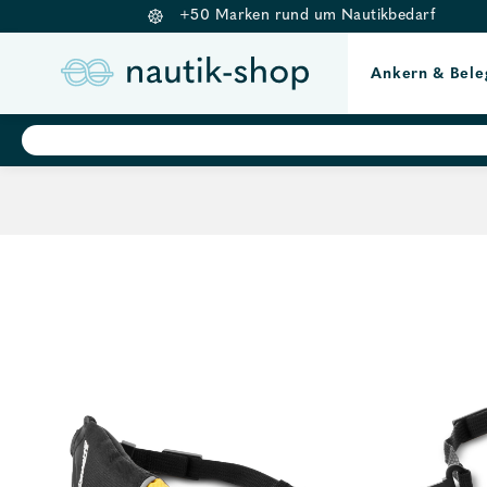
+50 Marken rund um Nautikbedarf
Ankern & Bele
Springe
Products
search
zum
Inhalt