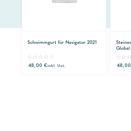
Schwimmgurt für Navigator 2021
Steine
Global
0
0
48,00
€
48,0
inkl. Ust.
out
out
of
of
5
5