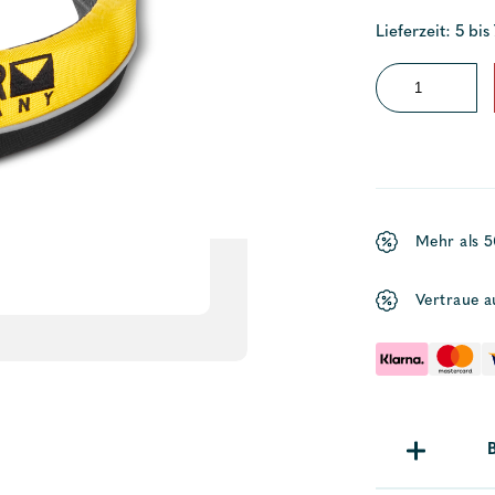
Lieferzeit: 5 bis
Schwimmgurt
f.
Navigator
Pro
7x30
Mehr als 
Menge
Vertraue a