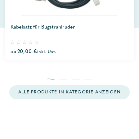
Kabelsatz für Bugstrahlruder
0
ab
20,00
€
inkl. Ust.
out
of
5
ALLE PRODUKTE IN KATEGORIE ANZEIGEN