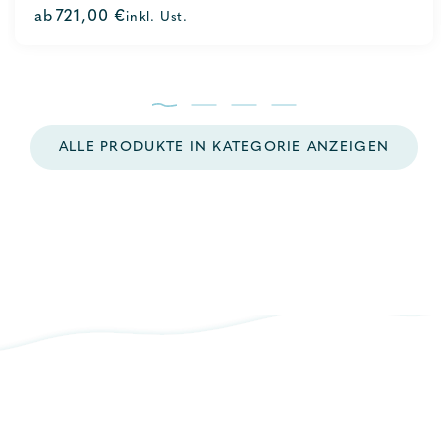
0
ab
721,00
€
inkl. Ust.
out
of
5
ALLE PRODUKTE IN KATEGORIE ANZEIGEN