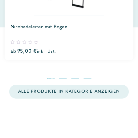
Nirobadeleiter mit Bogen
0
ab
95,00
€
inkl. Ust.
out
of
5
ALLE PRODUKTE IN KATEGORIE ANZEIGEN