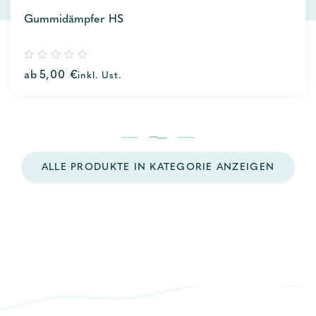
Gummidämpfer HS
0
ab
5,00
€
inkl. Ust.
out
of
5
ALLE PRODUKTE IN KATEGORIE ANZEIGEN