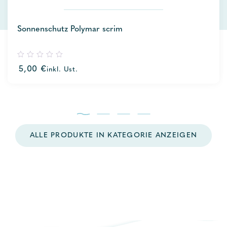
Sonnenschutz Polymar scrim
0
5,00
€
inkl. Ust.
out
of
5
ALLE PRODUKTE IN KATEGORIE ANZEIGEN