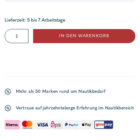
Lieferzeit: 5 bis 7 Arbeitstage
Umrüstsatz
IN DEN WARENKORB
(mech.
zu
elektr.)
Menge
Mehr als 50 Marken rund um Nautikbedarf
Vertraue auf jahrzehntelange Erfahrung im Nautikbereich