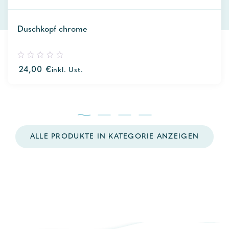
Duschkopf chrome
0
24,00
€
inkl. Ust.
out
of
5
ALLE PRODUKTE IN KATEGORIE ANZEIGEN