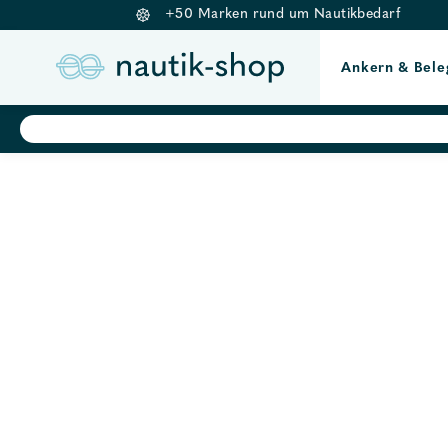
+50 Marken rund um Nautikbedarf
Ankern & Bele
Springe
Products
search
zum
Inhalt