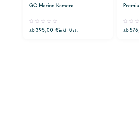
GC Marine Kamera
Premiu
0
0
ab
395,00
€
ab
57
inkl. Ust.
out
out
of
of
5
5