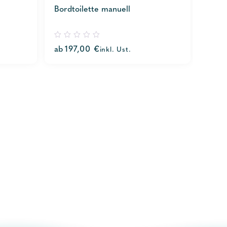
Bordtoilette manuell
0
ab
197,00
€
inkl. Ust.
out
of
5