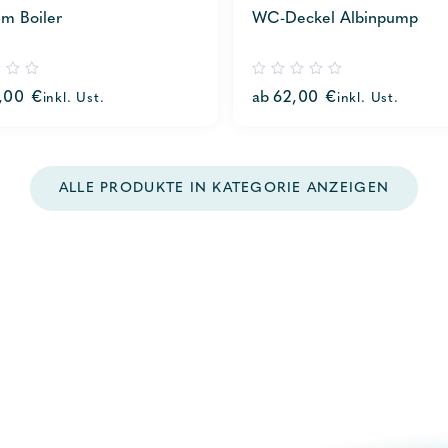
m Boiler
WC-Deckel Albinpump
0
6,00
€
ab
62,00
€
inkl. Ust.
inkl. Ust.
out
of
5
ALLE PRODUKTE IN KATEGORIE ANZEIGEN