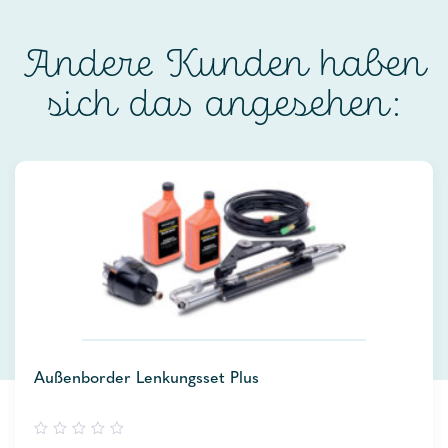
Andere Kunden haben
sich das angesehen:
Außenborder Lenkungsset Plus
0