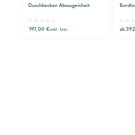
Duschbecken Absaugeinheit
Bordto
0
0
197,00
€
ab
39
inkl. Ust.
out
out
of
of
5
5