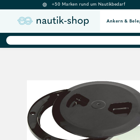
+50 Marken rund um Nautikbedarf
Ankern & Bele
Springe
Products
search
zum
Inhalt