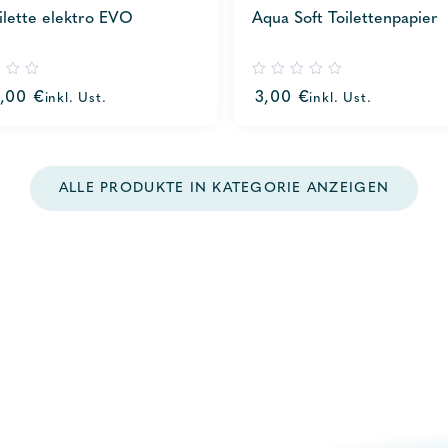
ilette elektro EVO
Aqua Soft Toilettenpapier
0
2,00
€
3,00
€
inkl. Ust.
inkl. Ust.
out
of
5
ALLE PRODUKTE IN KATEGORIE ANZEIGEN