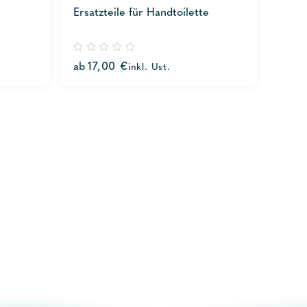
Ersatzteile für Handtoilette
0
ab
17,00
€
inkl. Ust.
out
of
5