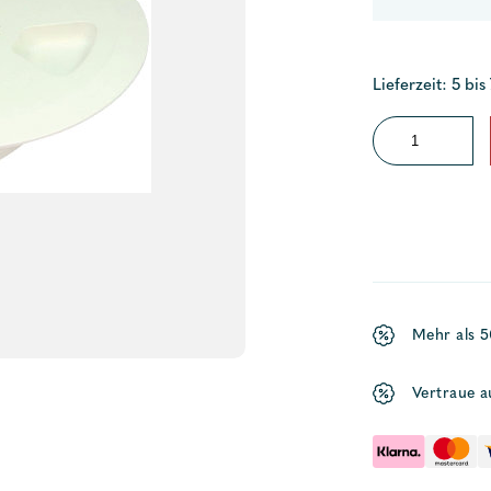
Lieferzeit: 5 bis
Inspektionsdeck
mit
Dichtung
CL
Menge
Mehr als 
Vertraue a