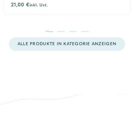
0
21,00
€
inkl. Ust.
out
of
5
ALLE PRODUKTE IN KATEGORIE ANZEIGEN