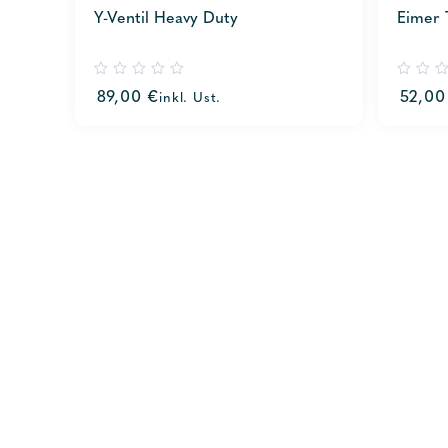
Y-Ventil Heavy Duty
Eimer T
0
0
89,00
€
52,0
inkl. Ust.
out
out
of
of
5
5