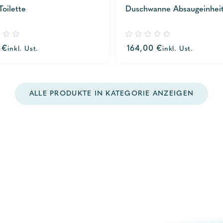
oilette
Duschwanne Absaugeinhei
0
0
€
164,00
€
inkl. Ust.
inkl. Ust.
out
of
5
ALLE PRODUKTE IN KATEGORIE ANZEIGEN