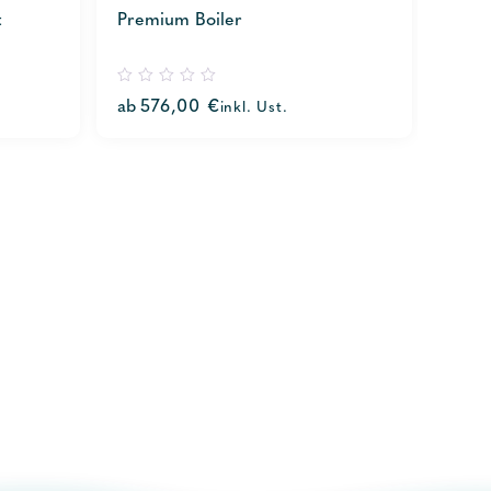
t
Premium Boiler
0
ab
576,00
€
inkl. Ust.
out
of
5