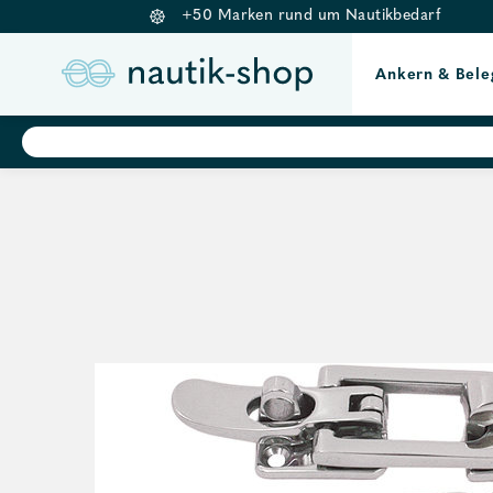
+50 Marken rund um Nautikbedarf
Ankern & Bele
Springe
Products
search
zum
Inhalt