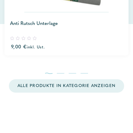
Anti Rutsch Unterlage
0
9,00
€
inkl. Ust.
out
of
5
ALLE PRODUKTE IN KATEGORIE ANZEIGEN