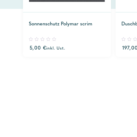
Sonnenschutz Polymar scrim
Duschb
0
0
5,00
€
197,0
inkl. Ust.
out
out
of
of
5
5