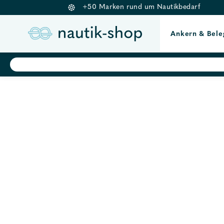
+50 Marken rund um Nautikbedarf
Ankern & Bele
Springe
Products
search
zum
Inhalt