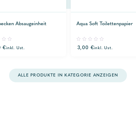
ecken Absaugeinheit
Aqua Soft Toilettenpapier
0
0
€
3,00
€
inkl. Ust.
inkl. Ust.
out
of
5
ALLE PRODUKTE IN KATEGORIE ANZEIGEN