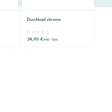
Duschkopf chrome
0
24,00
€
inkl. Ust.
out
of
5